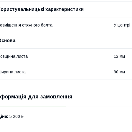
Користувальницькі характеристики
озміщення стяжного болта
У центрі
Основа
овщина листа
12 мм
ирина листа
90 мм
нформація для замовлення
іна:
5 200 ₴