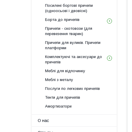
Посилені бортові причепи
(одноосьові і двовісні)
Борта до причепів
Причепи - скотовози (для
перевезення тварин)
Причепи для вуликів. Причепи
платформи
Комплектуючі та аксесуари до
причепів
Меблі для відпочинку
Меблі з металу
Послуги по легкових причепів
Тенти для причепів
Амортизатори
О нас