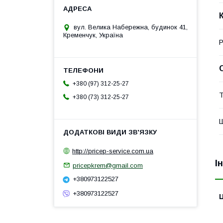
вул. Велика Набережна, будинок 41,
Кременчук, Україна
Р
+380 (97) 312-25-27
Т
+380 (73) 312-25-27
Ш
http://pricep-service.com.ua
І
pricepkrem@gmail.com
+380973122527
+380973122527
Ц