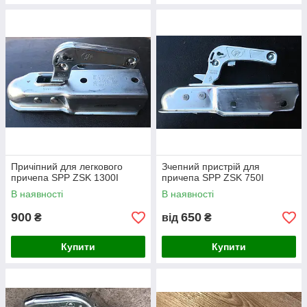
Причіпний для легкового
Зчепний пристрій для
причепа SPP ZSK 1300I
причепа SPP ZSK 750I
В наявності
В наявності
900
650
₴
від
₴
Купити
Купити