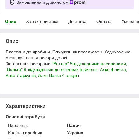
Замовлення під захистом
Опис
Характеристики
Доставка
Оплата
Умови п
Опис
Пластини до драбини. Слугують як посадкове + з'єднувальне
місце кріплення ресори до осі.
Зіставлені з ресорами
"Вольга" 5-відкладними посиленими
,
"Вольга" 6-відкладними до легкових причепів
,
Алко 4 листа
,
Алко 7 аркушів
,
Алко Волга 4 аркуші
Характеристики
Основні атрибути
Виробник
Палич
Країна виробник
Україна