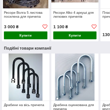
Ресори Волга 5 листова
Ресори Alko 4 аркуші для
Плас
посилена для причепа
легкових причепів
при
3 000
1 100
₴
₴
130
Купити
Купити
Подібні товари компанії
Драбини на вісь причепа
Драбина оцинкована для
Драб
причепа
круг