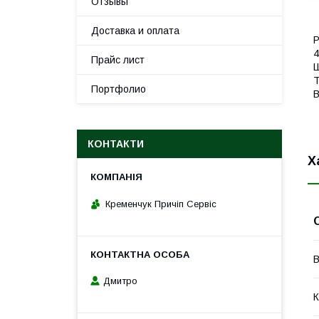
Отзывы
Доставка и оплата
Р
4
Прайс лист
Ш
Т
Портфолио
В
КОНТАКТИ
Х
Кременчук Причіп Сервіс
В
Дмитро
К