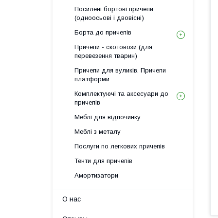
Посилені бортові причепи
(одноосьові і двовісні)
Борта до причепів
Причепи - скотовози (для
перевезення тварин)
Причепи для вуликів. Причепи
платформи
Комплектуючі та аксесуари до
причепів
Меблі для відпочинку
Меблі з металу
Послуги по легкових причепів
Тенти для причепів
Амортизатори
О нас