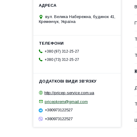
В
вул. Велика Набережна, будинок 41,
Кременчук, Україна
П
Т
+380 (97) 312-25-27
Т
+380 (73) 312-25-27
Д
http://pricep-service.com.ua
pricepkrem@gmail.com
Т
+380973122527
+380973122527
Ш