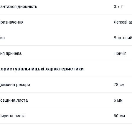
антажопідйомність
0.7 т
ризначення
Легкові а
ип
Бортови
ип причепа
Причіп
Користувальницькі характеристики
овжина ресори
78 см
овщина листа
6 мм
ирина листа
60 мм