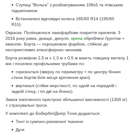
Ступиці "Вольга" з розбовтуванням 108х5 та лгівським
підшипником.
Встановлені відповідні колеса 185/60 R14 (195/60
R15).
Окраска. Поліпшелося лакофарбове покриття причепів. З
2016 року рама, днище, динуло,
крила
оброблені ґрунтом +
емаллю. Борта — порошковою фарбою, стійкою до
несприятливих атмосферних чинників.
Борта розміром 2,5 м х 1,3 м х 0,5 м мають товщину металу 1
мм і посилені профільними трубами по:
горизонталі (зверху по периметру + по центру бічних
стінок бортів біля місця кріплення крил)
вертикалі (стійки жорсткості, по одній на передній і
задній стінці, і по дві на бічних)
Замок зчепленого пристрою збільшеної вантажності (1300 кг)
+ страхувальні троси.
У комплекті до Бобербіл/Дніпр Тонік додаються:
Тент із сумічно-рюкзачної тканини
Дуги