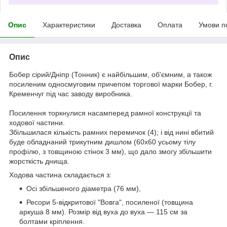
Опис
Характеристики
Доставка
Оплата
Умови п
Опис
Бобер сірий/Дніпр (Тонник) є найбільшим, об'ємним, а також
посиленим односмуговим причепом торгової марки Бобер, г.
Кременчуг під час заводу виробника.
Посилення торкнулися насамперед рамної конструкції та
ходової частини.
Збільшилася кількість рамних перемичок (4); і від нині вбитий
буде обладнаний трикутним дишлом (60х60 усьому тілу
профілю, з товщиною стінок 3 мм), що дало змогу збільшити
жорсткість днища.
Ходова частина складається з:
Осі збільшеного діаметра (76 мм),
Ресори 5-відкритової "Вовга", посиленої (товщина
аркуша 8 мм). Розмір від вуха до вуха — 115 см за
болтами кріплення.