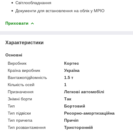
Світлообладнання
Документи для встановлення на облік у МРІО
Приховати
Характеристики
Основні
Виробник
Кортес
Країна виробник
Україна
Вантажопідйомність
1.5 т
Кількість осей
1
Призначення
Легкові автомобілі
Знімні борти
Так
Тип
Бортовий
Тип підвіски
Ресорно-амортизаційна
Тип причепа
Причіп
Тип розвантаження
Тристоронній