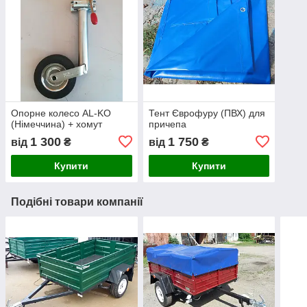
Опорне колесо AL-KO
Тент Єврофуру (ПВХ) для
(Німеччина) + хомут
причепа
1 300
1 750
від
₴
від
₴
Купити
Купити
Подібні товари компанії