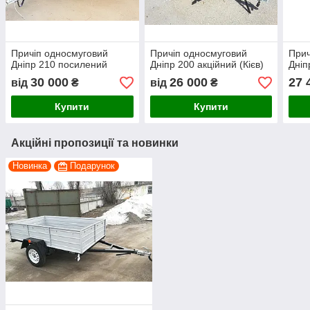
Причіп односмуговий
Причіп односмуговий
Прич
Дніпр 210 посилений
Дніпр 200 акційний (Кієв)
Дніп
30 000
26 000
27 
від
₴
від
₴
Купити
Купити
Акційні пропозиції та новинки
Новинка
Подарунок