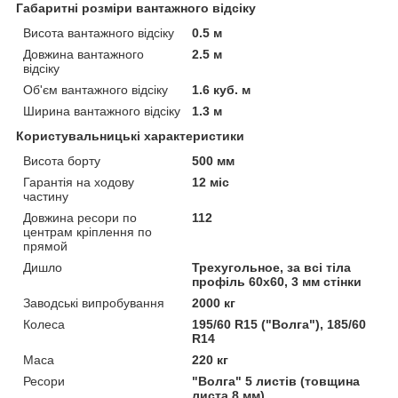
Габаритні розміри вантажного відсіку
Висота вантажного відсіку
0.5 м
Довжина вантажного
2.5 м
відсіку
Об'єм вантажного відсіку
1.6 куб. м
Ширина вантажного відсіку
1.3 м
Користувальницькі характеристики
Висота борту
500 мм
Гарантія на ходову
12 міс
частину
Довжина ресори по
112
центрам кріплення по
прямой
Дишло
Трехугольное, за всі тіла
профіль 60х60, 3 мм стінки
Заводські випробування
2000 кг
Колеса
195/60 R15 ("Волга"), 185/60
R14
Маса
220 кг
Ресори
"Волга" 5 листів (товщина
листа 8 мм)