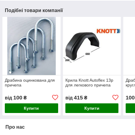
Подібні товари компанії
Драбина оцинкована для
Крила Knott Autoflex 13р
Драб
причепа
для легкового причепа
круг
100
415
100
від
₴
від
₴
Купити
Купити
Про нас