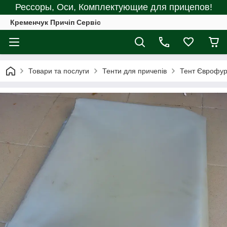
Рессоры, Оси, Комплектующие для прицепов!
Кременчук Причіп Сервіс
Товари та послуги
Тенти для причепів
Тент Єврофур