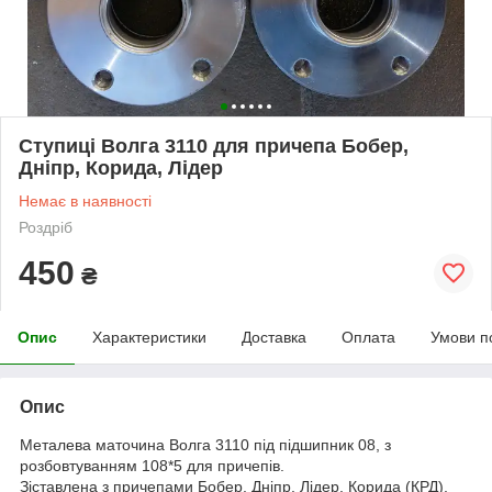
Ступиці Волга 3110 для причепа Бобер,
Дніпр, Корида, Лідер
Немає в наявності
Роздріб
450
₴
Опис
Характеристики
Доставка
Оплата
Умови п
Опис
Металева маточина Волга 3110 під підшипник 08, з
розбовтуванням 108*5 для причепів.
Зіставлена з причепами Бобер, Дніпр, Лідер, Корида (КРД),