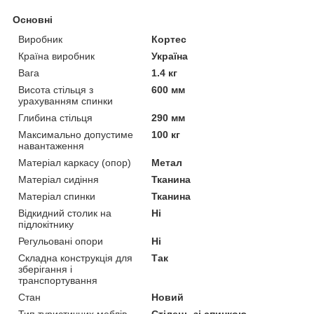
Основні
Виробник
Кортес
Країна виробник
Україна
Вага
1.4 кг
Висота стільця з
600 мм
урахуванням спинки
Глибина стільця
290 мм
Максимально допустиме
100 кг
навантаження
Матеріал каркасу (опор)
Метал
Матеріал сидіння
Тканина
Матеріал спинки
Тканина
Відкидний столик на
Ні
підлокітнику
Регульовані опори
Ні
Складна конструкція для
Так
зберігання і
транспортування
Стан
Новий
Тип туристичних меблів
Стілець зі спинкою