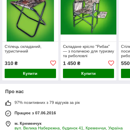
Стілець складаний,
Складане крісло "Рибак"
Стіл
туристичний
— з поличкою для туризму
поси
та риболовлі
рибо
310
1 450
550
₴
₴
Купити
Купити
Про нас
97% позитивних з 79 відгуків за рік
Працює з 07.06.2016
м. Кременчук
вул. Велика Набережна, будинок 41, Кременчук, Україна