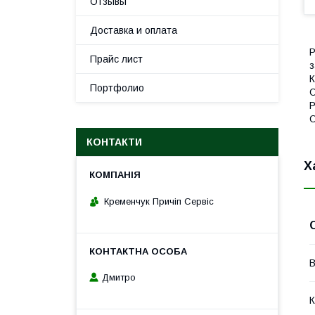
Отзывы
Доставка и оплата
Р
Прайс лист
з
К
Портфолио
О
Р
О
КОНТАКТИ
Х
Кременчук Причіп Сервіс
В
Дмитро
К