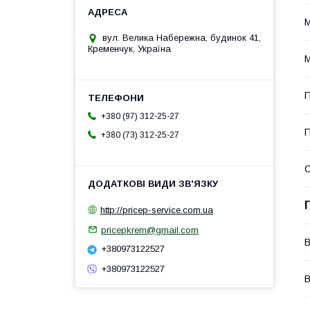
М
вул. Велика Набережна, будинок 41,
Кременчук, Україна
М
П
+380 (97) 312-25-27
П
+380 (73) 312-25-27
http://pricep-service.com.ua
pricepkrem@gmail.com
В
+380973122527
+380973122527
В