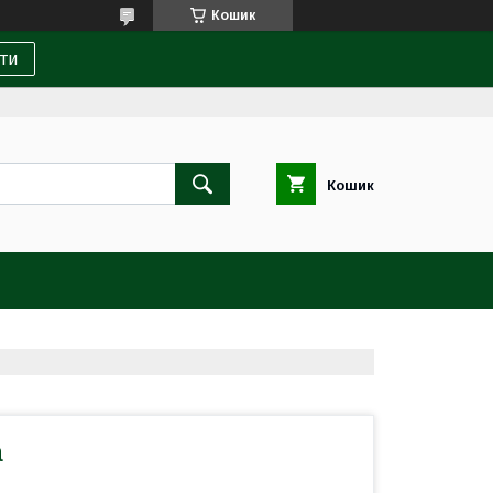
Кошик
ти
Кошик
а