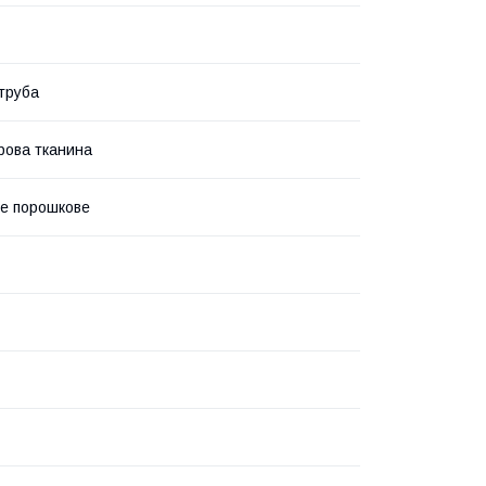
труба
рова тканина
е порошкове