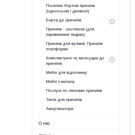
Посилені бортові причепи
(одноосьові і двовісні)
Борта до причепів
Причепи - скотовози (для
перевезення тварин)
Причепи для вуликів. Причепи
платформи
Комплектуючі та аксесуари до
причепів
Меблі для відпочинку
Меблі з металу
Послуги по легкових причепів
Тенти для причепів
Амортизатори
О нас