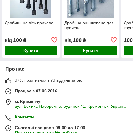
Драбини на вісь причепа
Драбина оцинкована для
Драб
причепа
круг
100
100
100
від
₴
від
₴
Купити
Купити
Про нас
97% позитивних з 79 відгуків за рік
Працює з 07.06.2016
м. Кременчук
вул. Велика Набережна, будинок 41, Кременчук, Україна
Контакти
Сьогодні працює з 09:00 до 17:00
Показати весь графік роботи