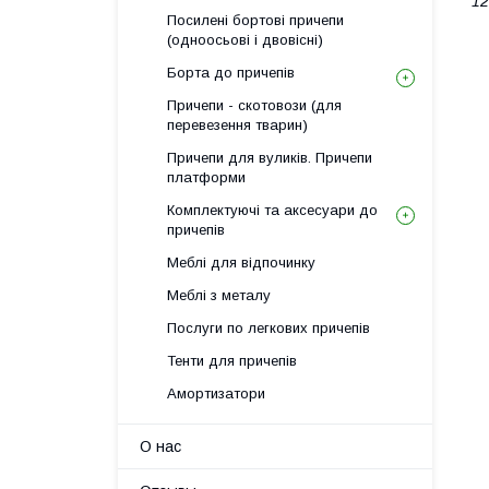
12
Посилені бортові причепи
(одноосьові і двовісні)
Борта до причепів
Причепи - скотовози (для
перевезення тварин)
Причепи для вуликів. Причепи
платформи
Комплектуючі та аксесуари до
причепів
Меблі для відпочинку
Меблі з металу
Послуги по легкових причепів
Тенти для причепів
Амортизатори
О нас