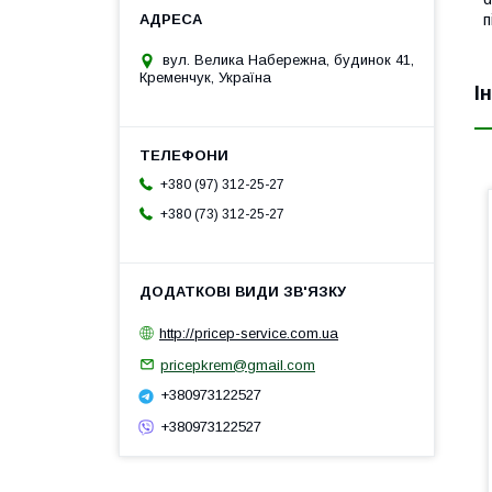
п
вул. Велика Набережна, будинок 41,
Кременчук, Україна
І
+380 (97) 312-25-27
+380 (73) 312-25-27
http://pricep-service.com.ua
pricepkrem@gmail.com
+380973122527
+380973122527