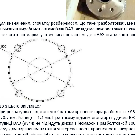
ля визначення, спочатку розберемося, що таке "разболтовка". Це в
ітчизняні виробники автомобілів ВАЗ, як відомо використовують спу
ле багато іномарки, у тому числі останні моделі ВАЗ стали застос
о з цього випливає?
ри розрахунках відстані між болтами кріплення при разболтовке 98
 70.7 мм. Різниця - 1.4 мм. При такому відміну стандартів, диски В
тупиці ВАЗ (98*4) не підійдуть диски з іномарок з разболтовкой 100
ому для вирішення питання універсальності, практичності використ
aewoo, renault, chevrolet і т. д.) і причепа з стандартами разболт