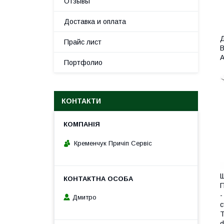
Отзывы
Доставка и оплата
Д
Прайс лист
В
А
Портфолио
КОНТАКТИ
Кременчук Причіп Сервіс
Щ
П
-
Дмитро
с
Т
d