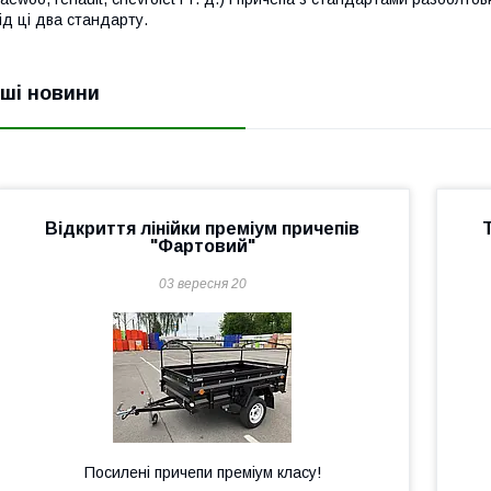
ід ці два стандарту.
нші новини
Відкриття лінійки преміум причепів
"Фартовий"
03 вересня 20
Посилені причепи преміум класу!