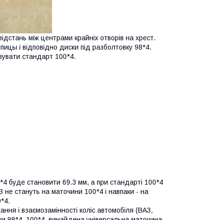
ідстань між центрами крайніх отворів на хрест.
пицы і відповідно диски під разболтовку 98*4.
овувати стандарт 100*4.
*4 буде становити 69.3 мм, а при стандарті 100*4
АЗ не стануть на маточини 100*4 і навпаки - на
*4.
ання і взаємозамінності коліс автомобіля (ВАЗ,
овки 98*4, 100*4, винайдена універсальна маточина